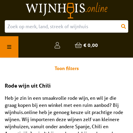
Over ons
Onze producten
€ 0,00
Veelgestelde vragen
Toon filters