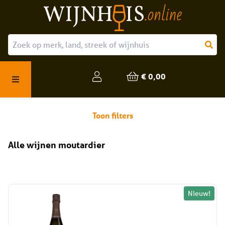
Over ons
Onze producten
€ 0,00
Veelgestelde vragen
Toon filters
Alle wijnen moutardier
Nieuw!