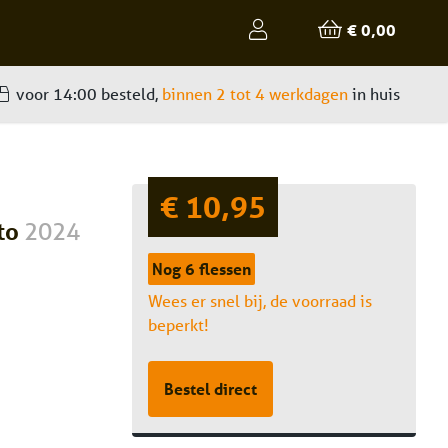
€ 0,00
voor 14:00 besteld,
binnen 2 tot 4 werkdagen
in huis
€ 10,95
nto
2024
Nog 6 flessen
Wees er snel bij, de voorraad is
beperkt!
Bestel direct