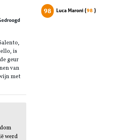
Luca Maroni (
98
)
98
 Gedroogd
Salento,
llo, is
 de geur
onen van
wijn met
endom
ië werd