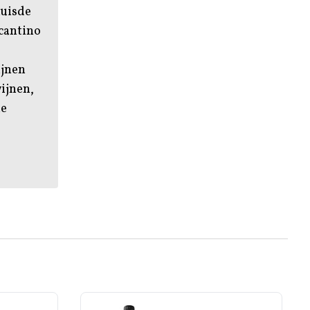
huisde
ccantino
ijnen
ijnen,
ne