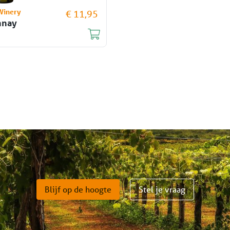
Winery
€ 11,95
nnay
Blijf op de hoogte
Stel je vraag