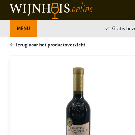
Home
MENU
Over ons
Onze producten
Gratis be
Veelgest
← Terug naar het productoverzicht