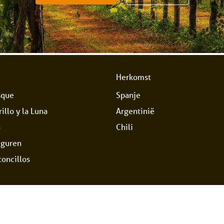
Herkomst
sque
Spanje
illo y la Luna
Argentinië
a
Chili
Eguren
oncillos