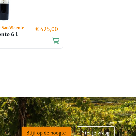
 San Vicente
€ 425,00
ente 6 L
Blijf op de hoogte
Stel je vraag