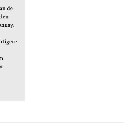
van de
nden
onnay,
htigere
en
or