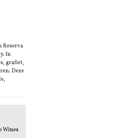
n Reserva
y. In
, grafiet,
oren. Deze
e,
te Wines