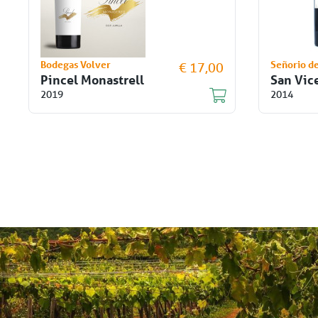
Bodegas Volver
Señorio de
€ 17,00
Pincel Monastrell
San Vic
2019
2014