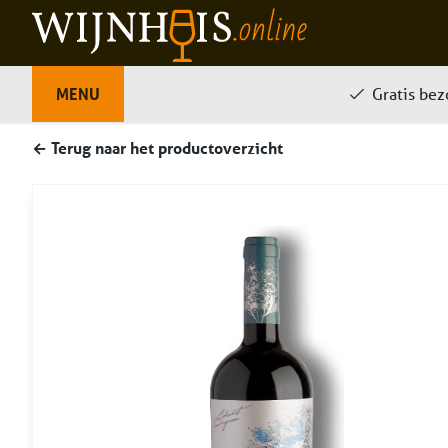
Home
MENU
Over ons
Onze producten
Gratis be
Veelgest
← Terug naar het productoverzicht