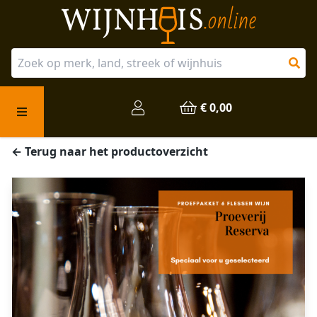
Over ons
Onze producten
€ 0,00
Veelgestelde vragen
← Terug naar het productoverzicht